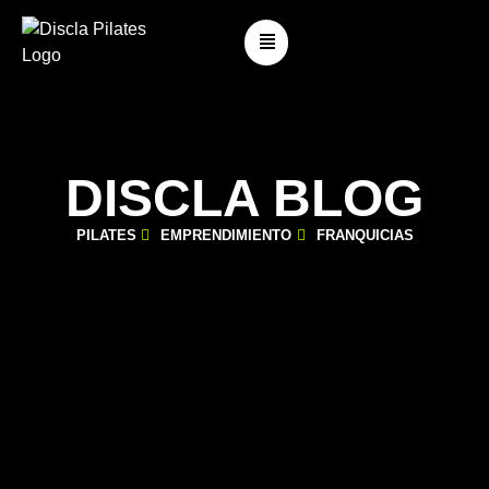
DISCLA BLOG
PILATES
EMPRENDIMIENTO
FRANQUICIAS
DOLOR DE ESPALDA Y PILATES: ¿PUEDO
PRACTICARLO SIN RIESGO?
febrero 3, 2026
Blog
,
Estilo de Vida Pilates
,
Para Principiantes
,
Patologias
,
Pilates Clásico