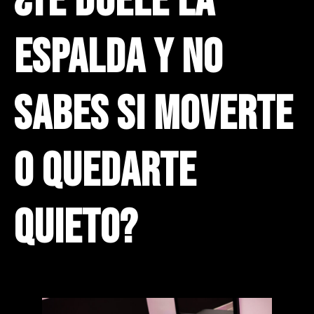
¿Te duele la
espalda y no
sabes si moverte
o quedarte
quieto?