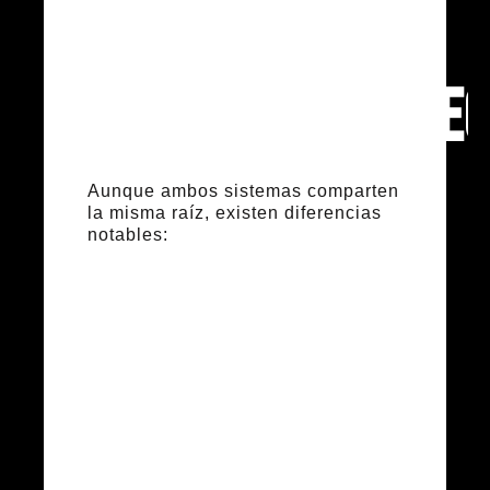
Pilates
Contemporáne
Aunque ambos sistemas comparten
la misma raíz, existen diferencias
notables:
Técnica y
fidelidad al
método