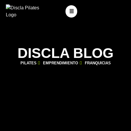
DISCLA BLOG
PILATES
EMPRENDIMIENTO
FRANQUICIAS
PILATES CLÁSICO VS PILATES “CONTEMPORÁNEO”:
¿EN QUÉ SE DIFERENCIAN REALMENTE?
octubre 21, 2025
Blog
,
Pilates Clásico