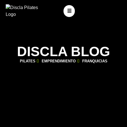
DISCLA BLOG
PILATES
EMPRENDIMIENTO
FRANQUICIAS
CLASE INDIVIDUAL PILATES VS GRUPAL: CUÁL TE
CONVIENE MÁS
junio 30, 2026
Blog
,
Estilo de Vida Pilates
,
Para Principiantes
,
Pilates Clásico