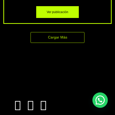
Ver publicación
Cargar Más
¿Quieres sabes más?
Pídenos más información sobre nuestras clases o
la franquicia Discla Pilates