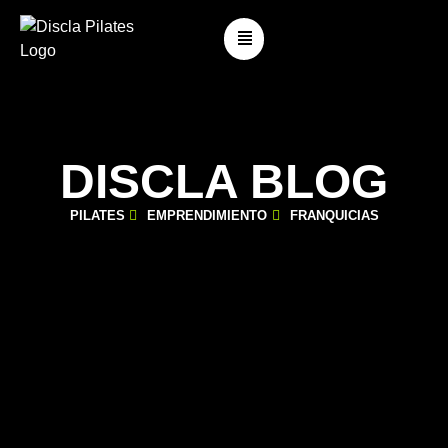
DISCLA BLOG
PILATES
EMPRENDIMIENTO
FRANQUICIAS
¿QUÉ LOCAL NECESITAS PARA UN ESTUDIO DE
PILATES? (GUÍA REAL)
mayo 12, 2026
Blog
,
Franquicia
,
Para Principiantes
,
Pilates Clásico