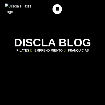
DISCLA BLOG
PILATES
EMPRENDIMIENTO
FRANQUICIAS
CÓMO LLENAR DE ALUMNOS TU ESTUDIO DE PILATES
febrero 24, 2026
Blog
,
Formación y Profesionales
,
Franquicia
,
Pilates Clásico